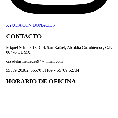
AYUDA CON DONACIÓN
CONTACTO
Miguel Schultz 18, Col. San Rafael, Alcaldía Cuauhtémoc, C.P.
06470 CDMX
casadelasmercedes94@gmail.com
55559-20382, 55570-31109 y 55709-52734
HORARIO DE OFICINA
Lunes a Viernes 9 a.m. a 6 p.m.
Recepción de donativos:
Lunes a Viernes 9 a.m. a 6 p.m. y
Sábados y Domingos de 9 a.m. a 12 p.m.