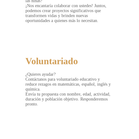
las niñas?
¡Nos encantaría colaborar con ustedes! Juntos,
podemos crear proyectos significativos que
transformen vidas y brinden nuevas
oportunidades a quienes más lo necesitan.
AGENDA UNA CITA
Voluntariado
¿Quieres ayudar?
Contáctanos para voluntariado educativo y
reduce rezagos en matemáticas, español, inglés y
química.
Envía tu propuesta con nombre, edad, actividad,
duración y población objetivo. Responderemos
pronto.
CONTÁCTANOS