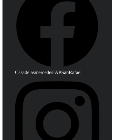
CasadelasmercedesIAPSanRafael