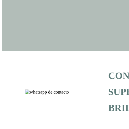
CON
SUP
BRI