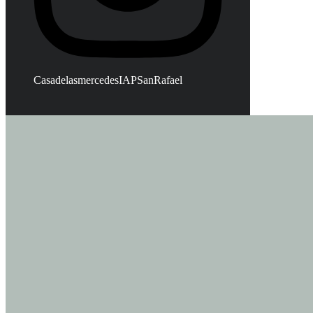
CasadelasmercedesIAPSanRafael