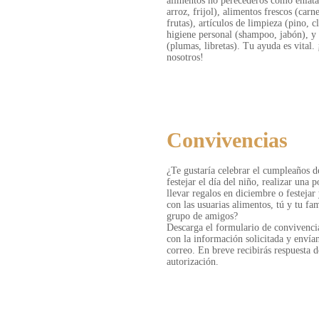
alimentos no perecederos como enlata
arroz, frijol), alimentos frescos (carne
frutas), artículos de limpieza (pino, c
higiene personal (shampoo, jabón), y 
(plumas, libretas). Tu ayuda es vital.
nosotros!
WISHLIST AMAZON
Convivencias
¿Te gustaría celebrar el cumpleaños de
festejar el día del niño, realizar una p
llevar regalos en diciembre o festejar
con las usuarias alimentos, tú y tu fa
grupo de amigos?
Descarga el formulario de convivencia
con la información solicitada y envía
correo. En breve recibirás respuesta d
autorización.
FORMULARIO