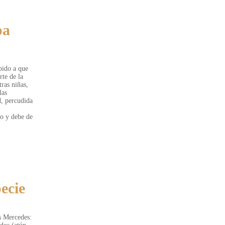
pa
bido a que
rte de la
ras niñas,
las
d, percudida
lo y debe de
ecie
s Mercedes: