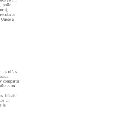
dos (atún,
, pollo,
loro),
escolares
 ¡Únete a
 las niñas,
osada,
 y compartir
milia o un
s, llénalo
nos un
e la