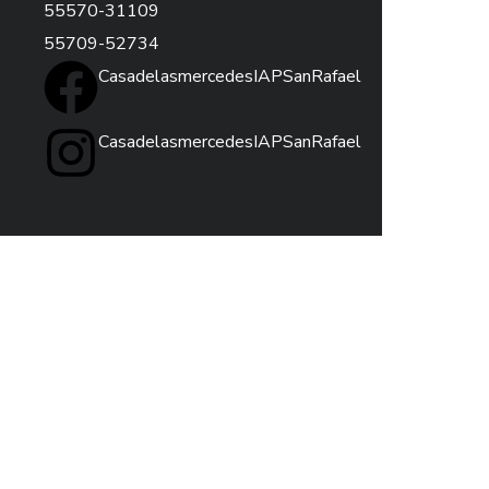
55570-31109
55709-52734
CasadelasmercedesIAPSanRafael
CasadelasmercedesIAPSanRafael