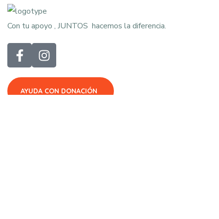
Con tu apoyo , JUNTOS hacemos la diferencia.
AYUDA CON DONACIÓN
CONTACTO
Miguel Schultz 18, Col. San Rafael, Alcaldía Cuauhtémoc,
C.P. 06470 CDMX
casadelasmercedes94@gmail.com
55559-20382, 55570-31109 y 55709-52734