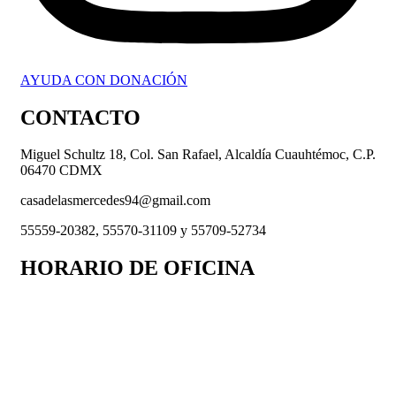
AYUDA CON DONACIÓN
CONTACTO
Miguel Schultz 18, Col. San Rafael, Alcaldía Cuauhtémoc, C.P.
06470 CDMX
casadelasmercedes94@gmail.com
55559-20382, 55570-31109 y 55709-52734
HORARIO DE OFICINA
Lunes a Viernes 9 a.m. a 6 p.m.
Recepción de donativos:
Lunes a Viernes 9 a.m. a 6 p.m. y
Sábados y Domingos de 9 a.m. a 12 p.m.