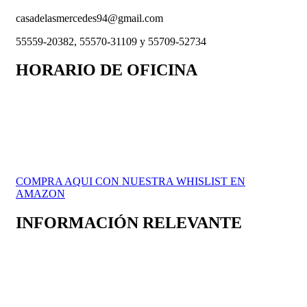
casadelasmercedes94@gmail.com
55559-20382, 55570-31109 y 55709-52734
HORARIO DE OFICINA
Lunes a Viernes 9 a.m. a 6 p.m.
Recepción de donativos:
Lunes a Viernes 9 a.m. a 6 p.m. y
Sábados y Domingos de 9 a.m. a 12 p.m.
COMPRA AQUI CON NUESTRA WHISLIST EN
AMAZON
INFORMACIÓN RELEVANTE
Nosotros
Contacto
Donativo económico