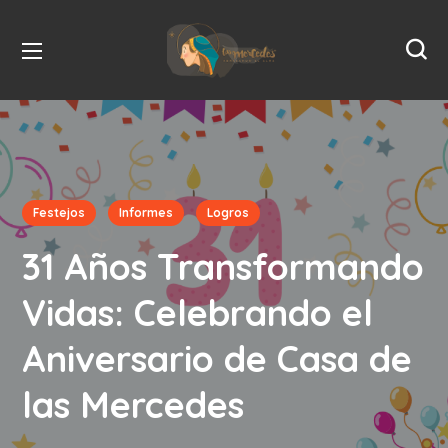
Festejos
Informes
Logros
31 Años Transformando
Vidas: Celebrando el
Aniversario de Casa de
las Mercedes