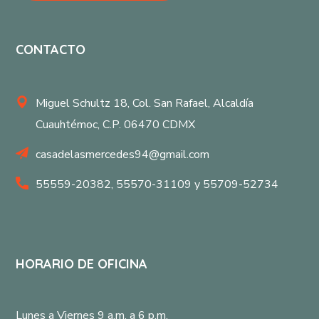
CONTACTO
Miguel Schultz 18, Col. San Rafael, Alcaldía
Cuauhtémoc, C.P. 06470 CDMX
casadelasmercedes94@gmail.com
55559-20382, 55570-31109 y 55709-52734
HORARIO DE OFICINA
Lunes a Viernes 9 a.m. a 6 p.m.