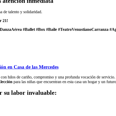
s atención inmediata
na de talento y solidaridad.
r 21!
DanzaAérea #Ballet #Box #Baile #TeatroVenustianoCarranza #Ap
ión en Casa de las Mercedes
do con hilos de cariño, compromiso y una profunda vocación de servicio
lección
para las niñas que encuentran en esta casa un hogar y un futuro
r su labor invaluable: