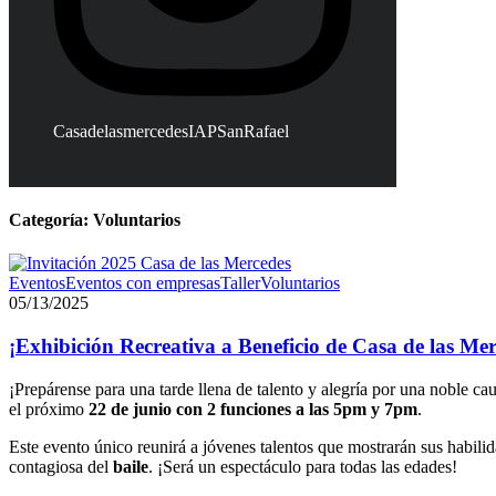
CasadelasmercedesIAPSanRafael
Categoría:
Voluntarios
Eventos
Eventos con empresas
Taller
Voluntarios
05/13/2025
¡Exhibición Recreativa a Beneficio de Casa de las Me
¡Prepárense para una tarde llena de talento y alegría por una noble c
el próximo
22 de junio con 2 funciones a las 5pm y 7pm
.
Este evento único reunirá a jóvenes talentos que mostrarán sus habili
contagiosa del
baile
. ¡Será un espectáculo para todas las edades!