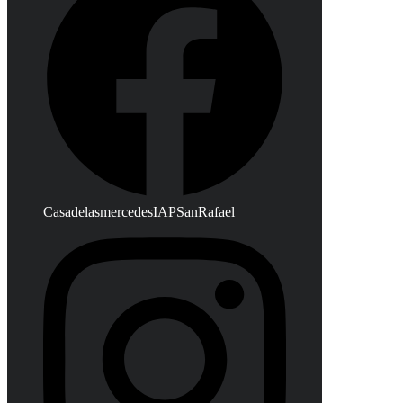
CasadelasmercedesIAPSanRafael