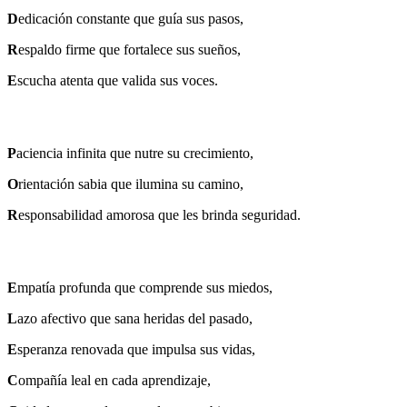
D
edicación constante que guía sus pasos,
R
espaldo firme que fortalece sus sueños,
E
scucha atenta que valida sus voces.
P
aciencia infinita que nutre su crecimiento,
O
rientación sabia que ilumina su camino,
R
esponsabilidad amorosa que les brinda seguridad.
E
mpatía profunda que comprende sus miedos,
L
azo afectivo que sana heridas del pasado,
E
speranza renovada que impulsa sus vidas,
C
ompañía leal en cada aprendizaje,