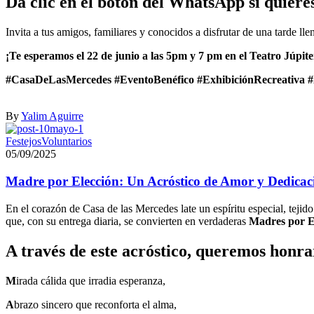
Da clic en el botón del WhatsApp si quiere
Invita a tus amigos, familiares y conocidos a disfrutar de una tarde lle
¡Te esperamos el 22 de junio a las 5pm y 7 pm en el Teatro Júpite
#CasaDeLasMercedes #EventoBenéfico #ExhibiciónRecreativa #
By
Yalim Aguirre
Festejos
Voluntarios
05/09/2025
Madre por Elección: Un Acróstico de Amor y Dedicac
En el corazón de Casa de las Mercedes late un espíritu especial, teji
que, con su entrega diaria, se convierten en verdaderas
Madres por E
A través de este acróstico, queremos honra
M
irada cálida que irradia esperanza,
A
brazo sincero que reconforta el alma,